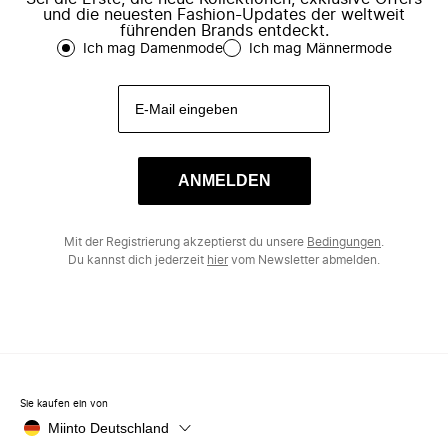
und die neuesten Fashion-Updates der weltweit
führenden Brands entdeckt.
Ich mag Damenmode
Ich mag Männermode
ANMELDEN
Mit der Registrierung akzeptierst du unsere
Bedingungen
.
Du kannst dich jederzeit
hier
vom Newsletter abmelden.
Sie kaufen ein von
Miinto Deutschland