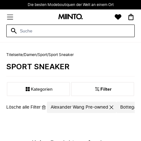
Die besten Modeboutiquen der Welt an einem Ort
Titelseite
/
Damen
/
Sport
/
Sport Sneaker
SPORT SNEAKER
Kategorien
Filter
Lösche alle Filter
Alexander Wang Pre-owned
Bottega V