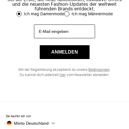
und die neuesten Fashion-Updates der weltweit
führenden Brands entdeckt.
Ich mag Damenmode
Ich mag Männermode
ANMELDEN
Mit der Registrierung akzeptierst du unsere
Bedingungen
.
Du kannst dich jederzeit
hier
vom Newsletter abmelden.
Sie kaufen ein von
Miinto Deutschland