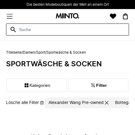
Die besten Modeboutiquen der Welt an einem Ort
Titelseite
/
Damen
/
Sport
/
Sportwäsche & Socken
SPORTWÄSCHE & SOCKEN
Kategorien
Filter
Lösche alle Filter
Alexander Wang Pre-owned
Bottega V