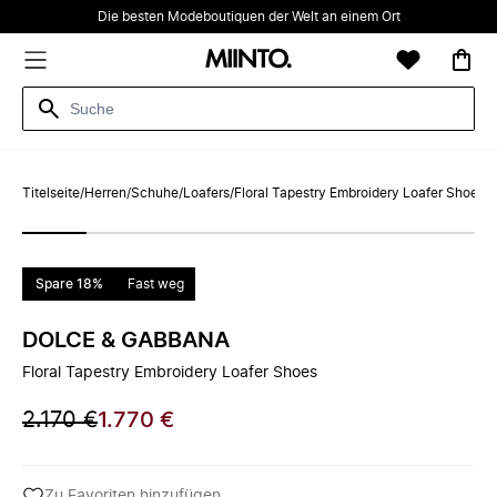
Die besten Modeboutiquen der Welt an einem Ort
Titelseite
/
Herren
/
Schuhe
/
Loafers
/
Floral Tapestry Embroidery Loafer Shoes
Spare 18%
Fast weg
DOLCE & GABBANA
Floral Tapestry Embroidery Loafer Shoes
2.170 €
1.770 €
Zu Favoriten hinzufügen