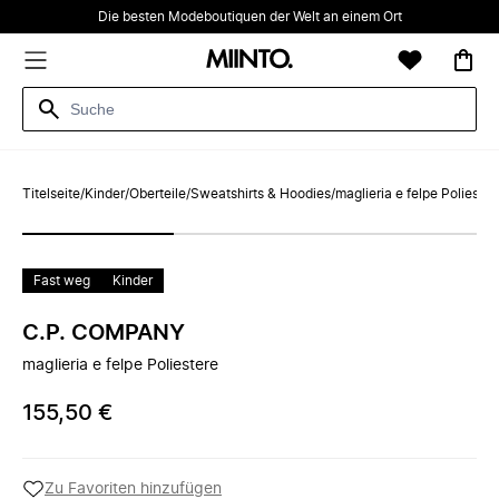
Die besten Modeboutiquen der Welt an einem Ort
Titelseite
/
Kinder
/
Oberteile
/
Sweatshirts & Hoodies
/
maglieria e felpe Poliester
Fast weg
Kinder
C.P. COMPANY
maglieria e felpe Poliestere
155,50 €
Zu Favoriten hinzufügen