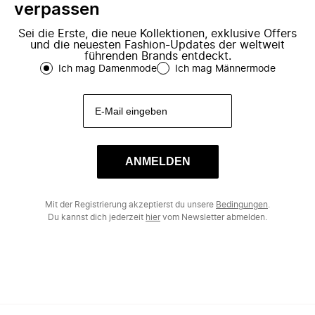
verpassen
Sei die Erste, die neue Kollektionen, exklusive Offers
und die neuesten Fashion-Updates der weltweit
führenden Brands entdeckt.
Ich mag Damenmode
Ich mag Männermode
ANMELDEN
Mit der Registrierung akzeptierst du unsere
Bedingungen
.
Du kannst dich jederzeit
hier
vom Newsletter abmelden.