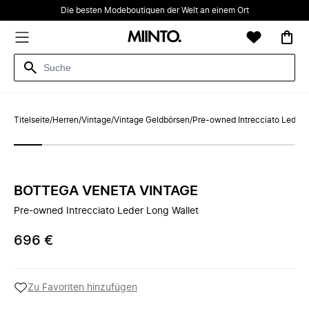
Die besten Modeboutiquen der Welt an einem Ort
Titelseite
/
Herren
/
Vintage
/
Vintage Geldbörsen
/
Pre-owned Intrecciato Leder 
BOTTEGA VENETA VINTAGE
Pre-owned Intrecciato Leder Long Wallet
696 €
Zu Favoriten hinzufügen