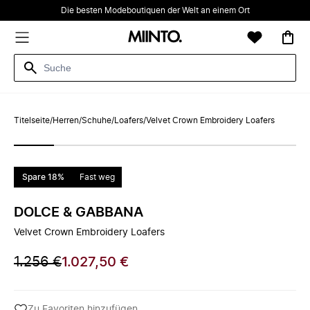
Die besten Modeboutiquen der Welt an einem Ort
Titelseite
/
Herren
/
Schuhe
/
Loafers
/
Velvet Crown Embroidery Loafers
Spare 18%
Fast weg
DOLCE & GABBANA
Velvet Crown Embroidery Loafers
1.256 €
1.027,50 €
Zu Favoriten hinzufügen