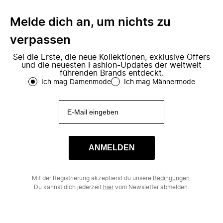
Gegenzug erhalten unsere Partner einen
leidenschaftlichen Boutique-Inhabern aus
unvergleichlichen Zugang zu einem
ganz Europa ausgewählt werden.
Melde dich an, um nichts zu
globalen Publikum aus Modeliebhabern
verpassen
und potentiellen Kunden.
Sei die Erste, die neue Kollektionen, exklusive Offers
und die neuesten Fashion-Updates der weltweit
führenden Brands entdeckt.
Ich mag Damenmode
Ich mag Männermode
ANMELDEN
Mit der Registrierung akzeptierst du unsere
Bedingungen
.
Du kannst dich jederzeit
hier
vom Newsletter abmelden.