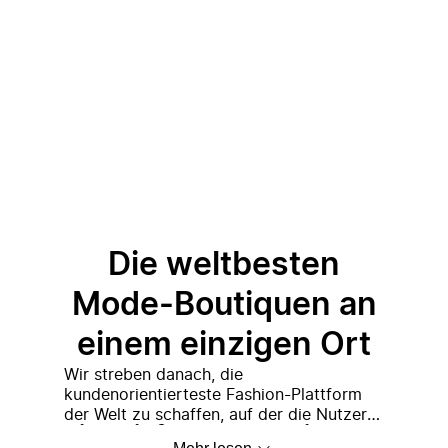
Die weltbesten
Mode-Boutiquen an
einem einzigen Ort
Wir streben danach, die
kundenorientierteste Fashion-Plattform
der Welt zu schaffen, auf der die Nutzer
Eine einfache Idee, die
die beste Auswahl an Premium- und