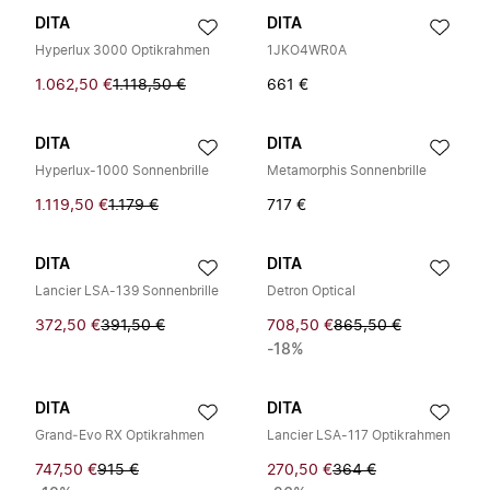
DITA
DITA
Hyperlux 3000 Optikrahmen
1JKO4WR0A
1.062,50 €
1.118,50 €
661 €
DITA
DITA
Hyperlux-1000 Sonnenbrille
Metamorphis Sonnenbrille
1.119,50 €
1.179 €
717 €
DITA
DITA
Lancier LSA-139 Sonnenbrille
Detron Optical
372,50 €
391,50 €
708,50 €
865,50 €
-18%
DITA
DITA
Grand‑Evo RX Optikrahmen
Lancier LSA-117 Optikrahmen
747,50 €
915 €
270,50 €
364 €