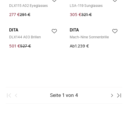
DLX115 A02 Eyeglasses
LSA-119 Sunglasses
277 €
291 €
305 €
321 €
DITA
DITA
DLX144 A03 Brillen
Mach-Nine Sonnenbrille
501 €
527 €
Ab
1.239 €
Seite
1
von
4