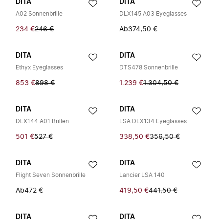
DITA
DITA
A02 Sonnenbrille
DLX145 A03 Eyeglasses
234 €
246 €
Ab
374,50 €
DITA
DITA
Ethyx Eyeglasses
DTS478 Sonnenbrille
853 €
898 €
1.239 €
1.304,50 €
DITA
DITA
DLX144 A01 Brillen
LSA DLX134 Eyeglasses
501 €
527 €
338,50 €
356,50 €
DITA
DITA
Flight Seven Sonnenbrille
Lancier LSA 140
Ab
472 €
419,50 €
441,50 €
DITA
DITA