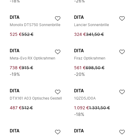
-18%
-26%
DITA
DITA
Monolix DTS750 Sonnenbrille
Lancier Sonnenbrille
525 €
552 €
324 €
341,50 €
DITA
DITA
Meta-Evo RX Optikrahmen
Firaz Optikrahmen
738 €
915 €
561 €
698,50 €
-19%
-20%
DITA
DITA
DTX161 A03 Optisches Gestell
1QZD5JD0A
487 €
512 €
1.092 €
1.331,50 €
-18%
DITA
DITA