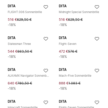
DITA
DITA
FLIGHT.006 Sonnenbrille
Midnight Special Sonnenbrille
516 €
629,50 €
516 €
629,50 €
-18%
-18%
DITA
DITA
Statesman Three
Flight-Seven
544 €
663,50 €
472 €
576 €
-18%
-18%
DITA
DITA
ALKAMX Navigator Sonnenbrille
Mach-Five Sonnenbrille
640 €
780,50 €
888 €
1.083 €
-18%
-18%
DITA
DITA
Intracraft Sonnenbrille
Flight-Seven Sonnenbrille