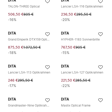
DITA
DITA
TALON-THREE Optical
Lancier LSA-116 Optikrahmen
506,50 €
605 €
236,50 €
295,50 €
-16%
-20%
DITA
DITA
Grand Emperik DTX159 Optikrahmen
HYPHER-1183 Sonnenbrille
875,50 €
1.072,50 €
767,50 €
905 €
-18%
-15%
DITA
DITA
Lancier LSA-113 Optikrahmen
Lancier LSA-127 Optikrahmen
246 €
295,50 €
221,50 €
285,50 €
-17%
-22%
DITA
DITA
Grandmaster-Nine Optikrahmen
Mastix Optical Frame