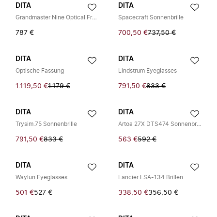
DITA
DITA
Grandmaster Nine Optical Frame
Spacecraft Sonnenbrille
787 €
700,50 €
737,50 €
DITA
DITA
Optische Fassung
Lindstrum Eyeglasses
1.119,50 €
1.179 €
791,50 €
833 €
DITA
DITA
Trysim.75 Sonnenbrille
Artoa 27X DTS474 Sonnenbrille
791,50 €
833 €
563 €
592 €
DITA
DITA
Waylun Eyeglasses
Lancier LSA-134 Brillen
501 €
527 €
338,50 €
356,50 €