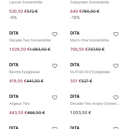
Lancier Sonnenbrille
Subsystem Sonnenbrille
520,50 €
572 €
640 €
780,50 €
-9%
-18%
DITA
DITA
Decade Two Sonnenbrille
Mach-One Sonnenbrille
1.029,50 €
1.083,50 €
700,50 €
737,50 €
DITA
DITA
Ravitte Eyeglasses
DLX146 A03 Eyeglasses
419,50 €
441,50 €
501 €
527 €
DITA
DITA
Aegeus-Two
Decade-Two Aviator Sonnenbrille
443,50 €
466,50 €
1.053,50 €
DITA
DITA