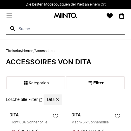
Die besten Modeboutiquen der Welt an einem Ort
Titelseite
/
Herren
/
Accessoires
ACCESSOIRES VON DITA
Kategorien
Filter
Lösche alle Filter
Dita
DITA
DITA
Flight.006 Sonnenbrille
Mach-Six Sonnenbrille