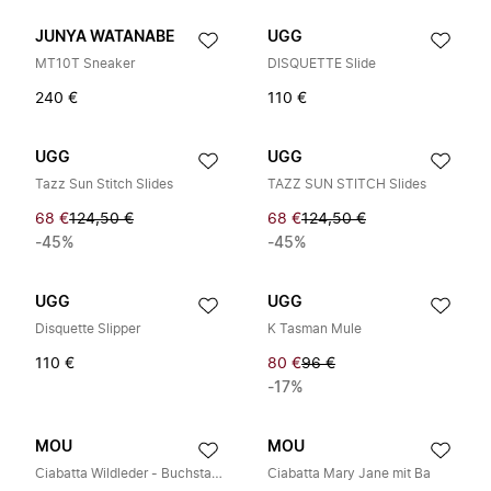
JUNYA WATANABE
UGG
MT10T Sneaker
DISQUETTE Slide
240 €
110 €
UGG
UGG
Tazz Sun Stitch Slides
TAZZ SUN STITCH Slides
68 €
124,50 €
68 €
124,50 €
-45%
-45%
UGG
UGG
Disquette Slipper
K Tasman Mule
110 €
80 €
96 €
-17%
MOU
MOU
Ciabatta Wildleder - Buchstabenlogo
Ciabatta Mary Jane mit Ba