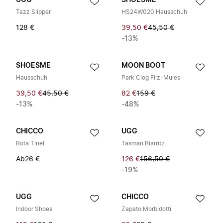
UGG
SHOESME
Tazz Slipper
HS24W020 Hausschuh
128 €
39,50 €
45,50 €
-13%
SHOESME
MOON BOOT
Hausschuh
Park Clog Filz-Mules
39,50 €
45,50 €
82 €
159 €
-13%
-48%
CHICCO
UGG
Bota Tinel
Tasman Biarritz
Ab
26 €
126 €
156,50 €
-19%
UGG
CHICCO
Indoor Shoes
Zapato Morbidotti