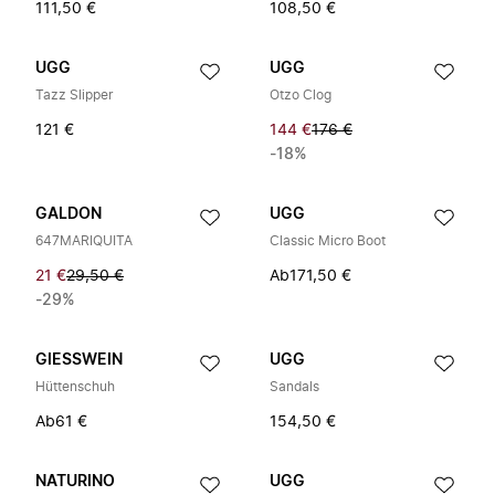
111,50 €
108,50 €
UGG
UGG
Tazz Slipper
Otzo Clog
121 €
144 €
176 €
-18%
GALDON
UGG
647MARIQUITA
Classic Micro Boot
21 €
29,50 €
Ab
171,50 €
-29%
GIESSWEIN
UGG
Hüttenschuh
Sandals
Ab
61 €
154,50 €
NATURINO
UGG