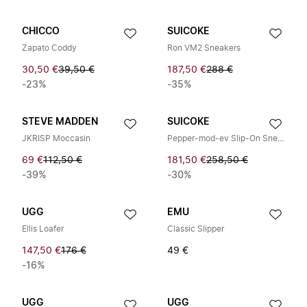
CHICCO
SUICOKE
Zapato Coddy
Ron VM2 Sneakers
30,50 €
39,50 €
187,50 €
288 €
-23%
-35%
STEVE MADDEN
SUICOKE
JKRISP Moccasin
Pepper-mod-ev Slip-On Sneakers
69 €
112,50 €
181,50 €
258,50 €
-39%
-30%
UGG
EMU
Ellis Loafer
Classic Slipper
147,50 €
176 €
49 €
-16%
UGG
UGG