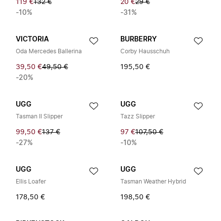
119 €
132 €
20 €
29 €
-10%
-31%
VICTORIA
BURBERRY
Oda Mercedes Ballerina
Corby Hausschuh
39,50 €
49,50 €
195,50 €
-20%
UGG
UGG
Tasman II Slipper
Tazz Slipper
99,50 €
137 €
97 €
107,50 €
-27%
-10%
UGG
UGG
Ellis Loafer
Tasman Weather Hybrid
178,50 €
198,50 €