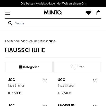
Die besten Modeboutiquen der Welt an einem Ort
Titelseite
/
Kinder
/
Schuhe
/
Hausschuhe
HAUSSCHUHE
Kategorien
Filter
UGG
UGG
Tazz Slipper
Tazz Slipper
107,50 €
107,50 €