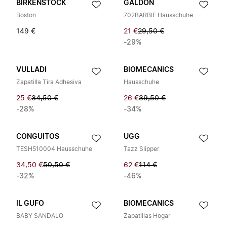
BIRKENSTOCK
GALDON
Boston
702BARBIE Hausschuhe
149 €
21 €
29,50 €
-29%
VULLADI
BIOMECANICS
Zapatilla Tira Adhesiva
Hausschuhe
25 €
34,50 €
26 €
39,50 €
-28%
-34%
CONGUITOS
UGG
TESH510004 Hausschuhe
Tazz Slipper
34,50 €
50,50 €
62 €
114 €
-32%
-46%
IL GUFO
BIOMECANICS
BABY SANDALO
Zapatillas Hogar