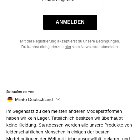
ANMELDEN
Mit der Registrierung akzeptierst du unsere
Bedingungen
.
Du kannst dich jederzeit
hier
vom Newsletter abmelden.
Sie kaufen ein von
Miinto Deutschland
Im Gegensatz zu den meisten anderen Modeplattformen
haben wir kein Lager. Tatsächlich besitzen wir überhaupt
keine Kleidung. Stattdessen werden alle unsere Produkte von
leidenschaftlichen Menschen in einigen der besten
Modeboutiquen der Welt mit Liebe ausgewählt, gelagert und