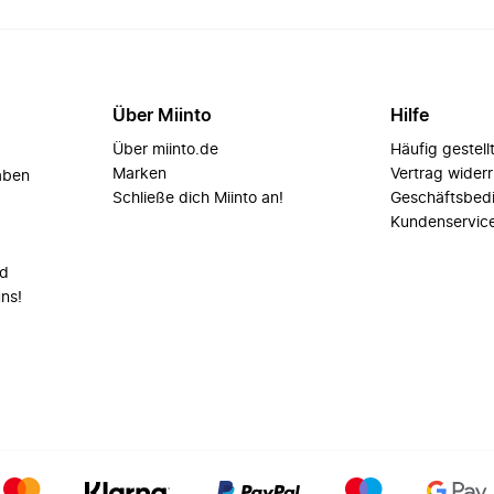
Über Miinto
Hilfe
Über miinto.de
Häufig gestell
Marken
Vertrag wider
aben
Schließe dich Miinto an!
Geschäftsbed
Kundenservic
nd
uns!