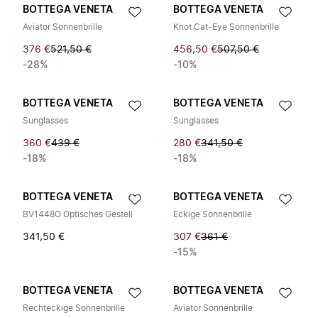
BOTTEGA VENETA
BOTTEGA VENETA
Aviator Sonnenbrille
Knot Cat-Eye Sonnenbrille
376 €
521,50 €
456,50 €
507,50 €
-28%
-10%
BOTTEGA VENETA
BOTTEGA VENETA
Sunglasses
Sunglasses
360 €
439 €
280 €
341,50 €
-18%
-18%
BOTTEGA VENETA
BOTTEGA VENETA
BV1448O Optisches Gestell
Eckige Sonnenbrille
341,50 €
307 €
361 €
-15%
BOTTEGA VENETA
BOTTEGA VENETA
Rechteckige Sonnenbrille
Aviator Sonnenbrille