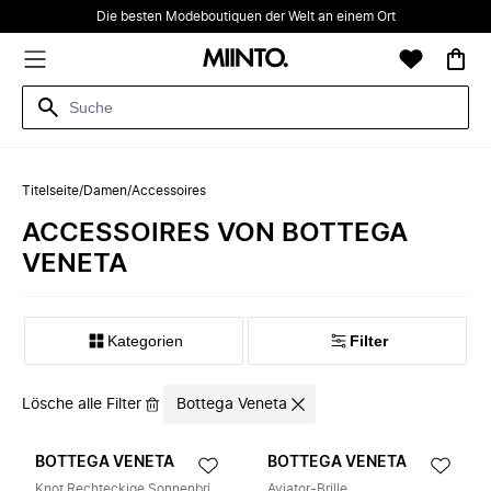
Die besten Modeboutiquen der Welt an einem Ort
Titelseite
/
Damen
/
Accessoires
ACCESSOIRES VON BOTTEGA
VENETA
Kategorien
Filter
Lösche alle Filter
Bottega Veneta
BOTTEGA VENETA
BOTTEGA VENETA
Knot Rechteckige Sonnenbrille
Aviator-Brille