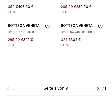
359 €
403,50 €
265,50 €
285,50 €
-11%
-7%
BOTTEGA VENETA
BOTTEGA VENETA
BV1334OA Glasses
BV1329O Optische Brille
295,50 €
325 €
324 €
364 €
-9%
-11%
Seite
1
von
9