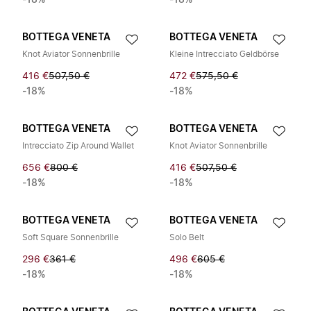
-18%
-18%
BOTTEGA VENETA
BOTTEGA VENETA
Knot Aviator Sonnenbrille
Kleine Intrecciato Geldbörse
416 €
507,50 €
472 €
575,50 €
-18%
-18%
BOTTEGA VENETA
BOTTEGA VENETA
Intrecciato Zip Around Wallet
Knot Aviator Sonnenbrille
656 €
800 €
416 €
507,50 €
-18%
-18%
BOTTEGA VENETA
BOTTEGA VENETA
Soft Square Sonnenbrille
Solo Belt
296 €
361 €
496 €
605 €
-18%
-18%