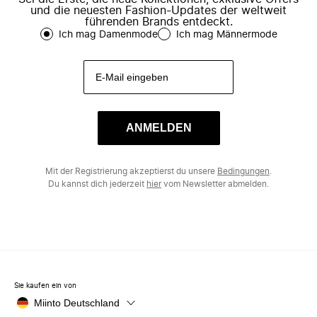
und die neuesten Fashion-Updates der weltweit
führenden Brands entdeckt.
Ich mag Damenmode
Ich mag Männermode
ANMELDEN
Mit der Registrierung akzeptierst du unsere
Bedingungen
.
Du kannst dich jederzeit
hier
vom Newsletter abmelden.
Sie kaufen ein von
Miinto Deutschland