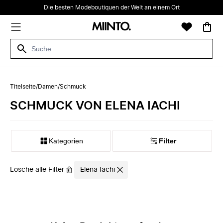
Die besten Modeboutiquen der Welt an einem Ort
Titelseite
/
Damen
/
Schmuck
SCHMUCK VON ELENA IACHI
Kategorien
Filter
Lösche alle Filter
Elena Iachi