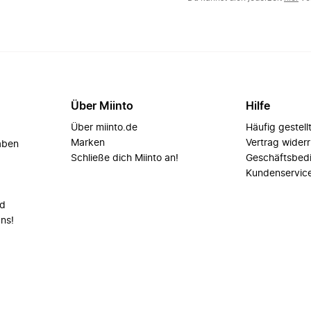
Über Miinto
Hilfe
Über miinto.de
Häufig gestell
Marken
Vertrag wider
aben
Schließe dich Miinto an!
Geschäftsbed
Kundenservic
nd
uns!