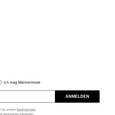
Ich mag Männermode
ANMELDEN
st du unsere
Bedingungen
.
m Newsletter abmelden.