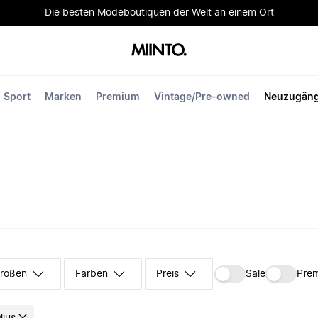
Die besten Modeboutiquen der Welt an einem Ort
Sport
Marken
Premium
Vintage/Pre-owned
Neuzugän
rößen
Farben
Preis
Sale
Pre