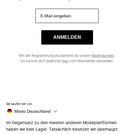
ANMELDEN
Mit der Registrierung akzeptierst du unsere
Bedingungen
.
Du kannst dich jederzeit
hier
vom Newsletter abmelden.
Sie kaufen ein von
Miinto Deutschland
Im Gegensatz zu den meisten anderen Modeplattformen
haben wir kein Lager. Tatsächlich besitzen wir überhaupt