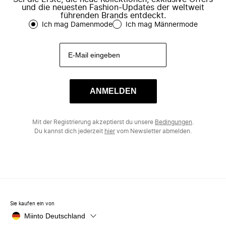
und die neuesten Fashion-Updates der weltweit
führenden Brands entdeckt.
Ich mag Damenmode
Ich mag Männermode
ANMELDEN
Mit der Registrierung akzeptierst du unsere
Bedingungen
.
Du kannst dich jederzeit
hier
vom Newsletter abmelden.
Sie kaufen ein von
Miinto Deutschland