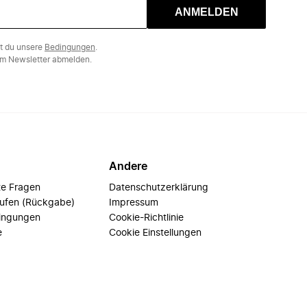
ANMELDEN
st du unsere
Bedingungen
.
m Newsletter abmelden.
Andere
te Fragen
Datenschutzerklärung
rufen (Rückgabe)
Impressum
ingungen
Cookie-Richtlinie
e
Cookie Einstellungen