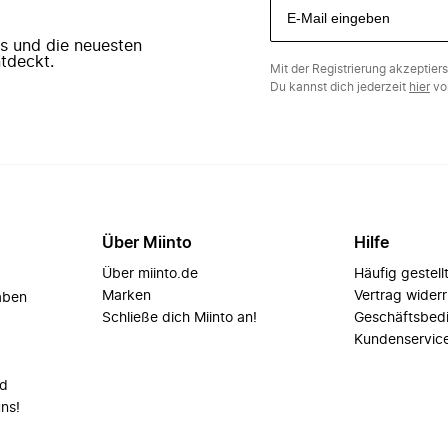
ers und die neuesten
tdeckt.
Mit der Registrierung akzeptier
Du kannst dich jederzeit
hier
vo
Über Miinto
Hilfe
Über miinto.de
Häufig gestell
Marken
Vertrag wider
aben
Schließe dich Miinto an!
Geschäftsbed
Kundenservic
nd
uns!