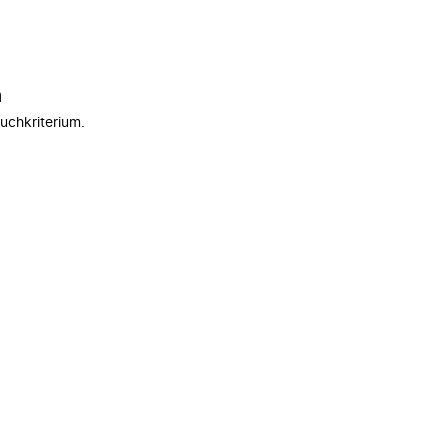
n
uchkriterium.