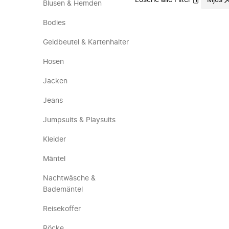
Lösche alle Filter
Mjus
Blusen & Hemden
Bodies
Geldbeutel & Kartenhalter
Hosen
Jacken
Jeans
Jumpsuits & Playsuits
Kleider
Mäntel
Nachtwäsche &
Bademäntel
Reisekoffer
Röcke