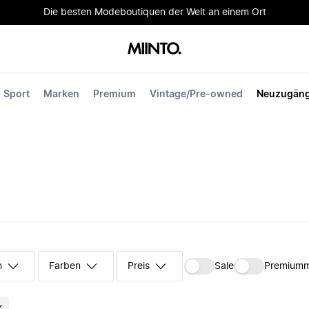
Die besten Modeboutiquen der Welt an einem Ort
Sport
Marken
Premium
Vintage/Pre-owned
Neuzugän
n
Farben
Preis
Sale
Premium