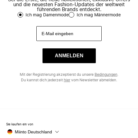
und die neuesten Fashion-Updates der weltweit
führenden Brands entdeckt.
Ich mag Damenmode
Ich mag Männermode
ANMELDEN
Mit der Registrierung akzeptierst du unsere
Bedingungen
.
Du kannst dich jederzeit
hier
vom Newsletter abmelden.
Sie kaufen ein von
Miinto Deutschland