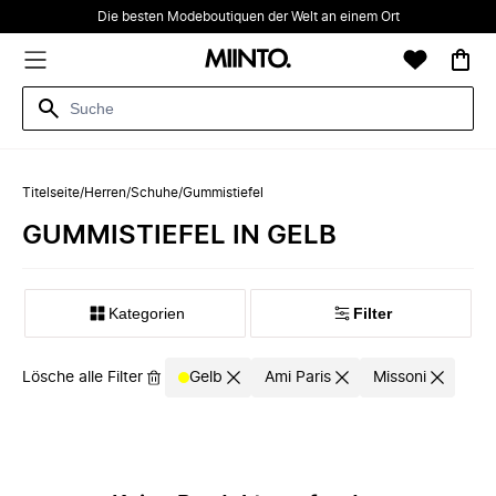
Die besten Modeboutiquen der Welt an einem Ort
Titelseite
/
Herren
/
Schuhe
/
Gummistiefel
GUMMISTIEFEL IN GELB
Kategorien
Filter
Lösche alle Filter
Gelb
Ami Paris
Missoni