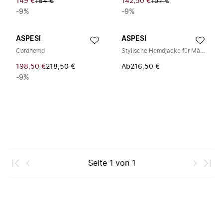
149 €
164 €
142,50 €
157 €
-9%
-9%
ASPESI
ASPESI
Cordhemd
Stylische Hemdjacke für Männer
198,50 €
218,50 €
Ab
216,50 €
-9%
Seite
1
von
1