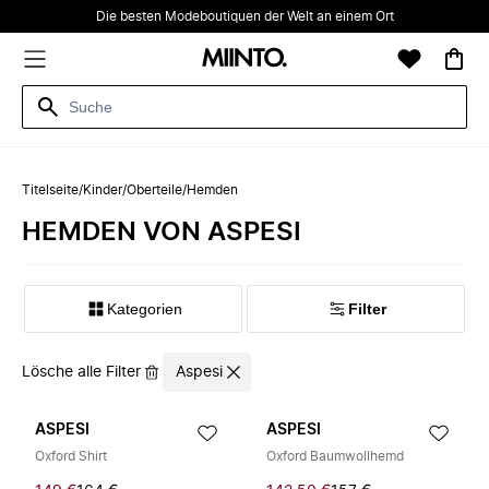
Die besten Modeboutiquen der Welt an einem Ort
Titelseite
/
Kinder
/
Oberteile
/
Hemden
HEMDEN VON ASPESI
Kategorien
Filter
Lösche alle Filter
Aspesi
ASPESI
ASPESI
Oxford Shirt
Oxford Baumwollhemd