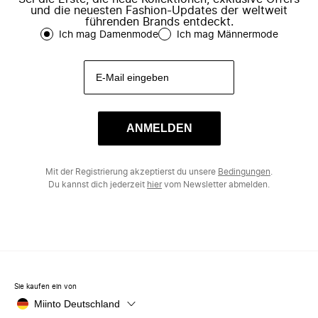
und die neuesten Fashion-Updates der weltweit
führenden Brands entdeckt.
Ich mag Damenmode
Ich mag Männermode
ANMELDEN
Mit der Registrierung akzeptierst du unsere
Bedingungen
.
Du kannst dich jederzeit
hier
vom Newsletter abmelden.
Sie kaufen ein von
Miinto Deutschland