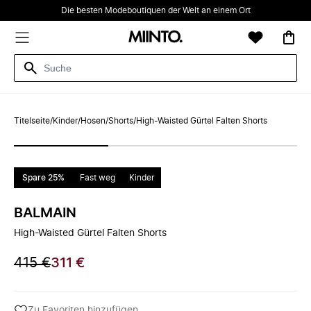
Die besten Modeboutiquen der Welt an einem Ort
Titelseite
/
Kinder
/
Hosen
/
Shorts
/
High-Waisted Gürtel Falten Shorts
Spare 25%
Fast weg
Kinder
BALMAIN
High-Waisted Gürtel Falten Shorts
415 €
311 €
Zu Favoriten hinzufügen