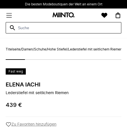
Die besten Modeboutiquen der Welt an einem Ort
Titelseite
/
Damen
/
Schuhe
/
Hohe Stiefel
/
Lederstiefel mit seitlichem Riemen
Fast weg
ELENA IACHI
Lederstiefel mit seitlichem Riemen
439 €
Zu Favoriten hinzufügen