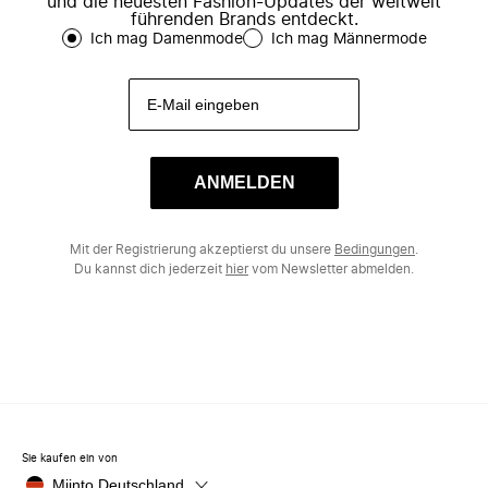
und die neuesten Fashion-Updates der weltweit
führenden Brands entdeckt.
Ich mag Damenmode
Ich mag Männermode
ANMELDEN
Mit der Registrierung akzeptierst du unsere
Bedingungen
.
Du kannst dich jederzeit
hier
vom Newsletter abmelden.
Sie kaufen ein von
Miinto Deutschland