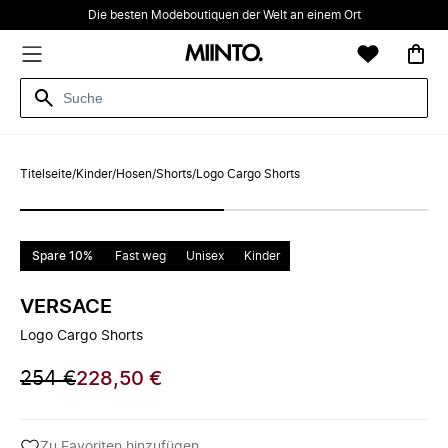
Die besten Modeboutiquen der Welt an einem Ort
Titelseite
/
Kinder
/
Hosen
/
Shorts
/
Logo Cargo Shorts
Spare 10%
Fast weg
Unisex
Kinder
VERSACE
Logo Cargo Shorts
254 €
228,50 €
Zu Favoriten hinzufügen