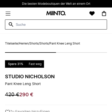
Die besten Modeboutiquen der Welt an einem Ort
Titelseite
/
Herren
/
Shorts
/
Shorts
/
Pant Knee Leng Short
Spare 31%
Fast weg
STUDIO NICHOLSON
Pant Knee Leng Short
420 €
290 €
Zu Favoriten hinzufügen