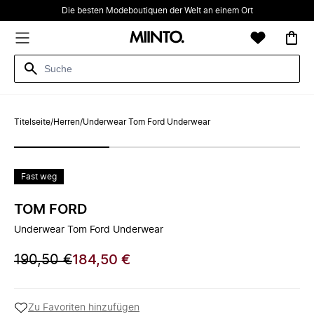
Die besten Modeboutiquen der Welt an einem Ort
Titelseite
/
Herren
/
Underwear Tom Ford Underwear
Fast weg
TOM FORD
Underwear Tom Ford Underwear
190,50 €
184,50 €
Zu Favoriten hinzufügen