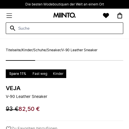
Die besten Modeboutiquen der Welt an einem Ort
Titelseite
/
Kinder
/
Schuhe
/
Sneaker
/
V-90 Leather Sneaker
Spare 11%
Fast weg
Kinder
VEJA
V-90 Leather Sneaker
93 €
82,50 €
Zu Favoriten hinzufügen