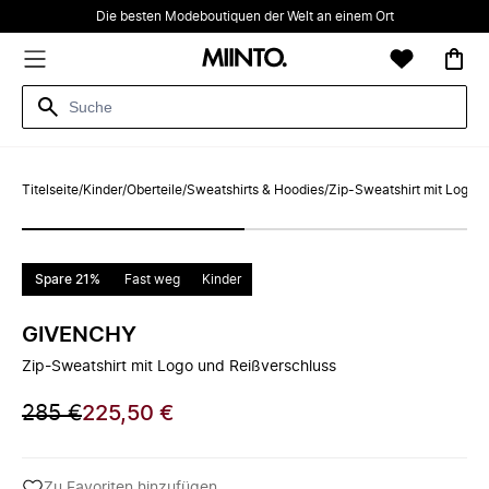
Die besten Modeboutiquen der Welt an einem Ort
Titelseite
/
Kinder
/
Oberteile
/
Sweatshirts & Hoodies
/
Zip-Sweatshirt mit Logo 
Spare 21%
Fast weg
Kinder
GIVENCHY
Zip-Sweatshirt mit Logo und Reißverschluss
285 €
225,50 €
Zu Favoriten hinzufügen