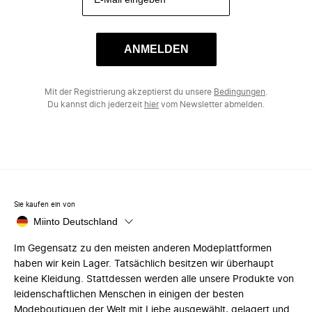
ANMELDEN
Mit der Registrierung akzeptierst du unsere
Bedingungen
.
Du kannst dich jederzeit
hier
vom Newsletter abmelden.
Sie kaufen ein von
Miinto Deutschland
Im Gegensatz zu den meisten anderen Modeplattformen
haben wir kein Lager. Tatsächlich besitzen wir überhaupt
keine Kleidung. Stattdessen werden alle unsere Produkte von
leidenschaftlichen Menschen in einigen der besten
Modeboutiquen der Welt mit Liebe ausgewählt, gelagert und