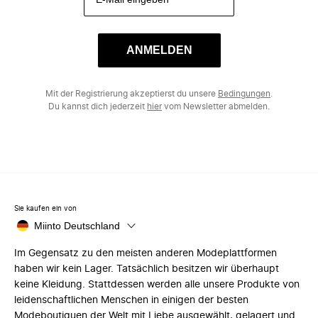
ANMELDEN
Mit der Registrierung akzeptierst du unsere
Bedingungen
.
Du kannst dich jederzeit
hier
vom Newsletter abmelden.
Sie kaufen ein von
Miinto Deutschland
Im Gegensatz zu den meisten anderen Modeplattformen
haben wir kein Lager. Tatsächlich besitzen wir überhaupt
keine Kleidung. Stattdessen werden alle unsere Produkte von
leidenschaftlichen Menschen in einigen der besten
Modeboutiquen der Welt mit Liebe ausgewählt, gelagert und