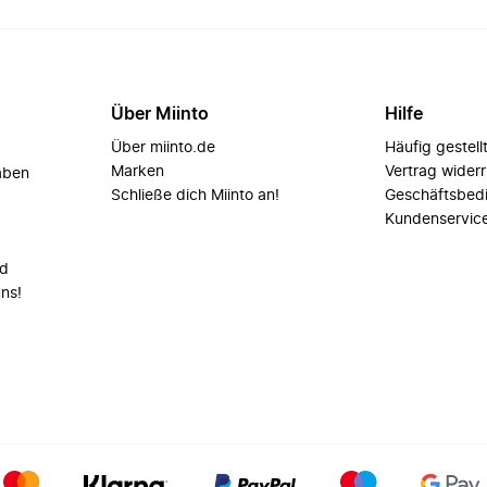
Über Miinto
Hilfe
Über miinto.de
Häufig gestell
Marken
Vertrag wider
aben
Schließe dich Miinto an!
Geschäftsbed
Kundenservic
nd
uns!