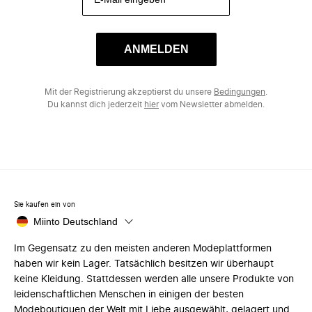
ANMELDEN
Mit der Registrierung akzeptierst du unsere
Bedingungen
.
Du kannst dich jederzeit
hier
vom Newsletter abmelden.
Sie kaufen ein von
Miinto Deutschland
Im Gegensatz zu den meisten anderen Modeplattformen
haben wir kein Lager. Tatsächlich besitzen wir überhaupt
keine Kleidung. Stattdessen werden alle unsere Produkte von
leidenschaftlichen Menschen in einigen der besten
Modeboutiquen der Welt mit Liebe ausgewählt, gelagert und