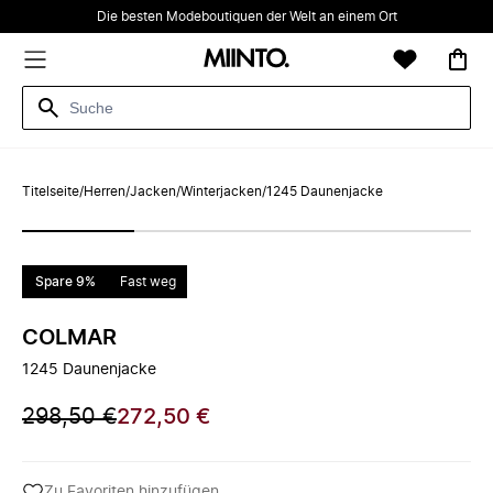
Die besten Modeboutiquen der Welt an einem Ort
Titelseite
/
Herren
/
Jacken
/
Winterjacken
/
1245 Daunenjacke
Spare 9%
Fast weg
COLMAR
1245 Daunenjacke
298,50 €
272,50 €
Zu Favoriten hinzufügen