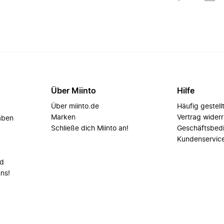
Über Miinto
Hilfe
Über miinto.de
Häufig gestell
Marken
Vertrag wider
aben
Schließe dich Miinto an!
Geschäftsbed
Kundenservic
nd
uns!