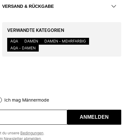
VERSAND & RÜCKGABE
VERWANDTE KATEGORIEN
AQA
DAMEN
DAMEN - MEHRFARBIG
AQA - DAMEN
Ich mag Männermode
ANMELDEN
st du unsere
Bedingungen
.
m Newsletter abmelden.