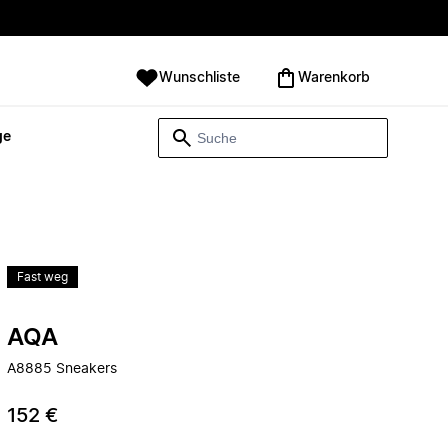
Wunschliste
Warenkorb
ge
Fast weg
AQA
A8885 Sneakers
152 €