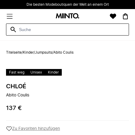
Die besten Modeboutiquen der Welt an einem Ort
Titelseite
/
Kinder
/
Jumpsuits
/
Abito Coulis
Fast weg
Unisex
Kinder
CHLOÉ
Abito Coulis
137 €
Zu Favoriten hinzufügen