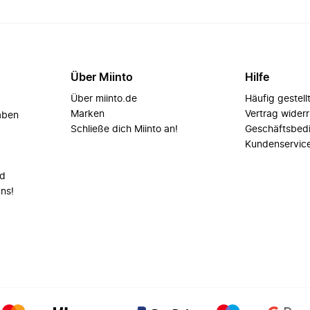
Über Miinto
Hilfe
Über miinto.de
Häufig gestell
Marken
Vertrag wider
aben
Schließe dich Miinto an!
Geschäftsbed
Kundenservic
nd
uns!