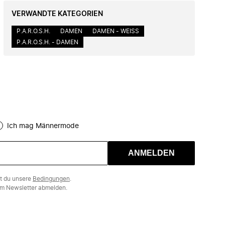
VERWANDTE KATEGORIEN
P.A.R.O.S.H.
DAMEN
DAMEN - WEISS
P.A.R.O.S.H. - DAMEN
Ich mag Männermode
ANMELDEN
st du unsere
Bedingungen
.
m Newsletter abmelden.