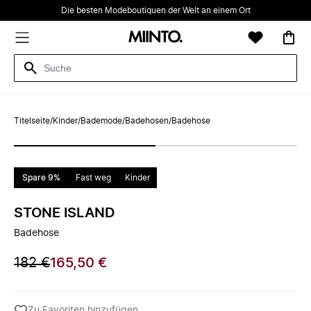
Die besten Modeboutiquen der Welt an einem Ort
Titelseite
/
Kinder
/
Bademode
/
Badehosen
/
Badehose
Spare 9%
Fast weg
Kinder
STONE ISLAND
Badehose
182 €
165,50 €
Zu Favoriten hinzufügen