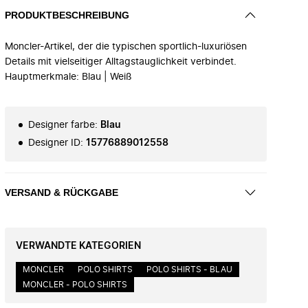
PRODUKTBESCHREIBUNG
Moncler-Artikel, der die typischen sportlich-luxuriösen
Details mit vielseitiger Alltagstauglichkeit verbindet.
Hauptmerkmale: Blau | Weiß
Designer farbe
:
Blau
Designer ID
:
15776889012558
VERSAND & RÜCKGABE
VERWANDTE KATEGORIEN
MONCLER
POLO SHIRTS
POLO SHIRTS - BLAU
MONCLER - POLO SHIRTS