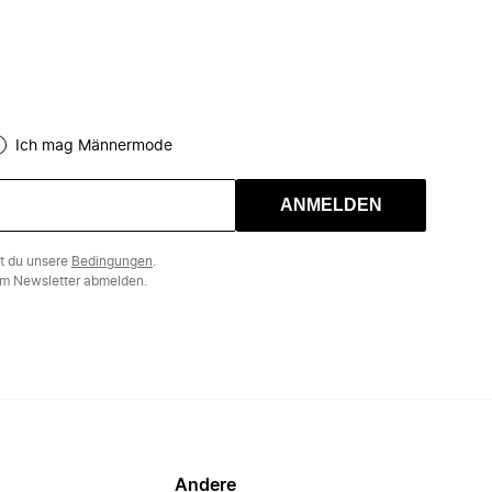
Ich mag Männermode
ANMELDEN
st du unsere
Bedingungen
.
m Newsletter abmelden.
Andere