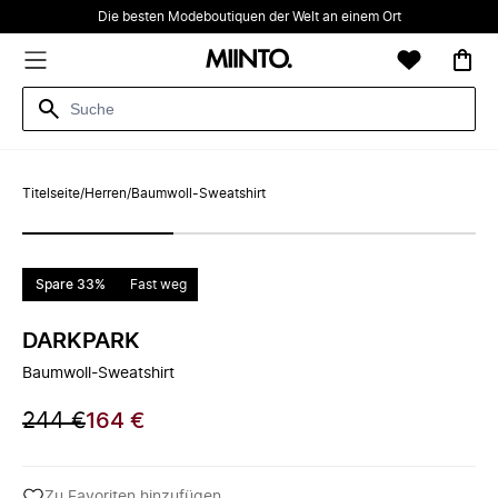
Die besten Modeboutiquen der Welt an einem Ort
Titelseite
/
Herren
/
Baumwoll-Sweatshirt
Spare 33%
Fast weg
DARKPARK
Baumwoll-Sweatshirt
244 €
164 €
Zu Favoriten hinzufügen