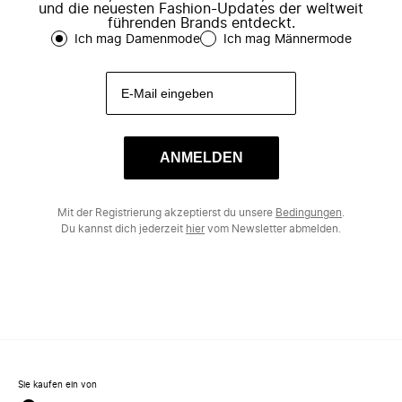
und die neuesten Fashion-Updates der weltweit
führenden Brands entdeckt.
Ich mag Damenmode
Ich mag Männermode
ANMELDEN
Mit der Registrierung akzeptierst du unsere
Bedingungen
.
Du kannst dich jederzeit
hier
vom Newsletter abmelden.
Sie kaufen ein von