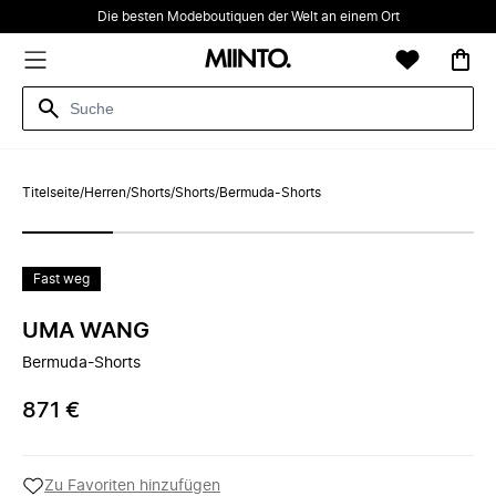
Die besten Modeboutiquen der Welt an einem Ort
Titelseite
/
Herren
/
Shorts
/
Shorts
/
Bermuda-Shorts
Fast weg
UMA WANG
Bermuda-Shorts
871 €
Zu Favoriten hinzufügen