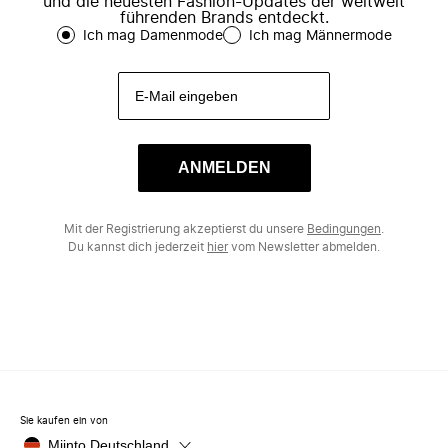
und die neuesten Fashion-Updates der weltweit
führenden Brands entdeckt.
Ich mag Damenmode
Ich mag Männermode
ANMELDEN
Mit der Registrierung akzeptierst du unsere
Bedingungen
.
Du kannst dich jederzeit
hier
vom Newsletter abmelden.
Sie kaufen ein von
Miinto Deutschland