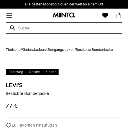
Die besten Modeboutiquen der Welt an einem Ort
Titelseite
/
Kinder
/
Jacken
/
Übergangsjacken
/
Bestickte Bomberjacke
Fast weg
Unisex
Kinder
LEVI'S
Bestickte Bomberjacke
77 €
Zu Favoriten hinzufügen