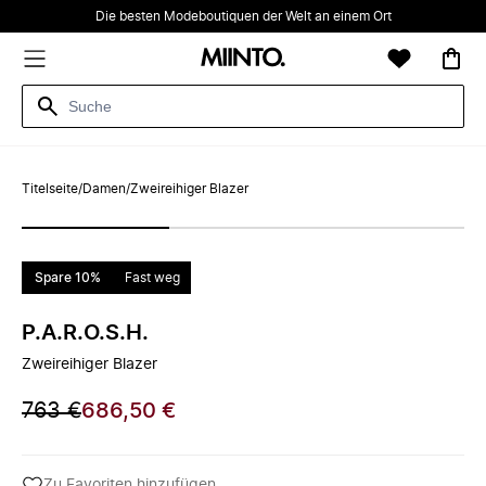
Die besten Modeboutiquen der Welt an einem Ort
Titelseite
/
Damen
/
Zweireihiger Blazer
Spare 10%
Fast weg
P.A.R.O.S.H.
Zweireihiger Blazer
763 €
686,50 €
Zu Favoriten hinzufügen