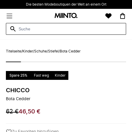
Die besten Modeboutiquen der Welt an einem Ort
Titelseite
/
Kinder
/
Schuhe
/
Stiefel
/
Bota Cedder
Spare 25%
Fast weg
Kinder
CHICCO
Bota Cedder
62 €
46,50 €
Zu Favoriten hinzufügen