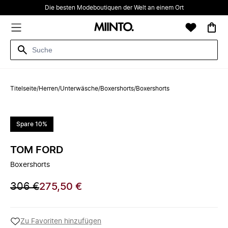
Die besten Modeboutiquen der Welt an einem Ort
Titelseite
/
Herren
/
Unterwäsche
/
Boxershorts
/
Boxershorts
Spare 10%
TOM FORD
Boxershorts
306 €
275,50 €
Zu Favoriten hinzufügen