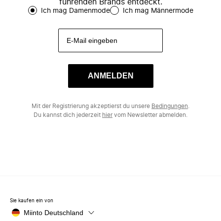
führenden Brands entdeckt.
Ich mag Damenmode
Ich mag Männermode
ANMELDEN
Mit der Registrierung akzeptierst du unsere
Bedingungen
.
Du kannst dich jederzeit
hier
vom Newsletter abmelden.
Sie kaufen ein von
Miinto Deutschland