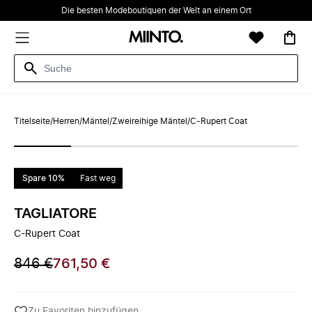
Die besten Modeboutiquen der Welt an einem Ort
Titelseite
/
Herren
/
Mäntel
/
Zweireihige Mäntel
/
C-Rupert Coat
Spare 10%
Fast weg
TAGLIATORE
C-Rupert Coat
846 €
761,50 €
Zu Favoriten hinzufügen