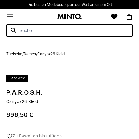
Die besten Modeboutiquen der Welt an einem Ort
Titelseite
/
Damen
/
Canyox26 Kleid
Fast weg
P.A.R.O.S.H.
Canyox26 Kleid
696,50 €
Zu Favoriten hinzufügen