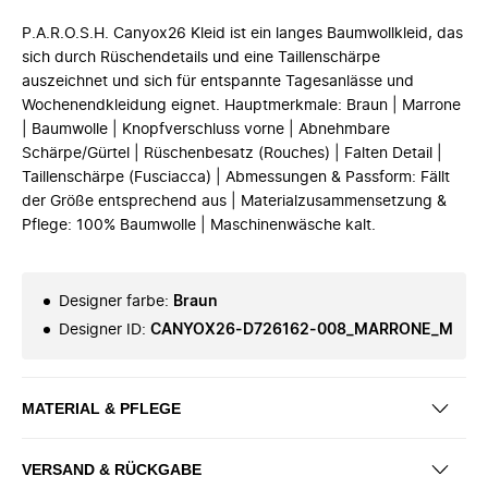
P.A.R.O.S.H. Canyox26 Kleid ist ein langes Baumwollkleid, das
sich durch Rüschendetails und eine Taillenschärpe
auszeichnet und sich für entspannte Tagesanlässe und
Wochenendkleidung eignet. Hauptmerkmale: Braun | Marrone
| Baumwolle | Knopfverschluss vorne | Abnehmbare
Schärpe/Gürtel | Rüschenbesatz (Rouches) | Falten Detail |
Taillenschärpe (Fusciacca) | Abmessungen & Passform: Fällt
der Größe entsprechend aus | Materialzusammensetzung &
Pflege: 100% Baumwolle | Maschinenwäsche kalt.
Designer farbe
:
Braun
Designer ID
:
CANYOX26-D726162-008_MARRONE_M
MATERIAL & PFLEGE
VERSAND & RÜCKGABE