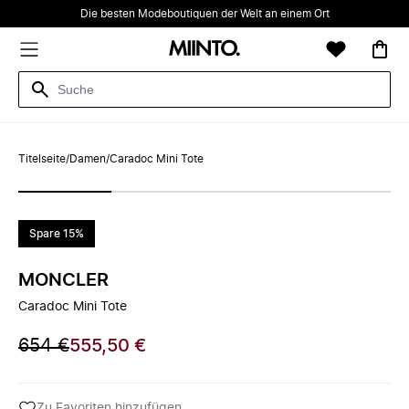
Die besten Modeboutiquen der Welt an einem Ort
Titelseite
/
Damen
/
Caradoc Mini Tote
Spare 15%
MONCLER
Caradoc Mini Tote
654 €
555,50 €
Zu Favoriten hinzufügen