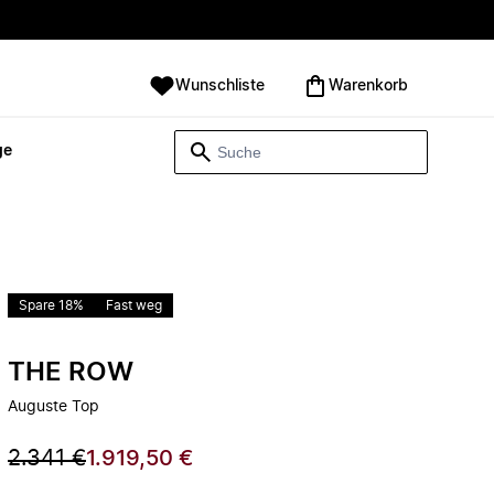
Wunschliste
Warenkorb
ge
Spare 18%
Fast weg
THE ROW
Auguste Top
2.341 €
1.919,50 €