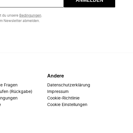
ANMELDEN
st du unsere
Bedingungen
.
m Newsletter abmelden.
Andere
te Fragen
Datenschutzerklärung
rufen (Rückgabe)
Impressum
ingungen
Cookie-Richtlinie
e
Cookie Einstellungen