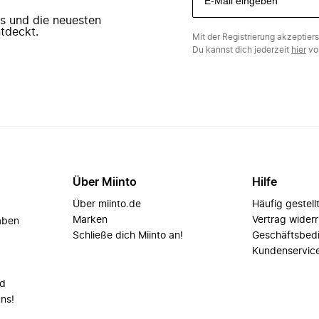
ers und die neuesten
tdeckt.
Mit der Registrierung akzeptier
Du kannst dich jederzeit
hier
vo
Über Miinto
Hilfe
Über miinto.de
Häufig gestell
Marken
Vertrag wider
aben
Schließe dich Miinto an!
Geschäftsbed
Kundenservic
nd
uns!