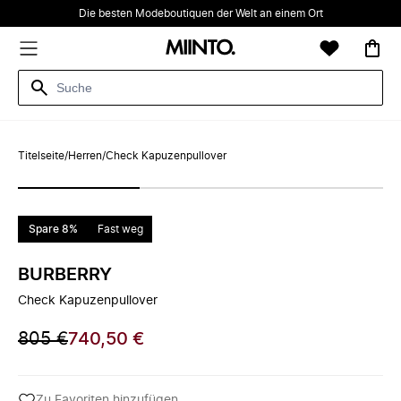
Die besten Modeboutiquen der Welt an einem Ort
Titelseite
/
Herren
/
Check Kapuzenpullover
Spare 8%
Fast weg
BURBERRY
Check Kapuzenpullover
805 €
740,50 €
Zu Favoriten hinzufügen