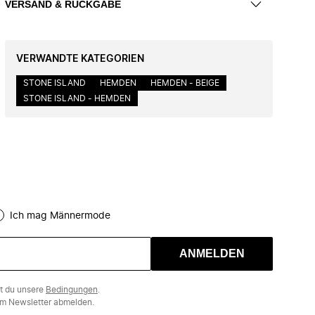
VERSAND & RÜCKGABE
VERWANDTE KATEGORIEN
STONE ISLAND
HEMDEN
HEMDEN - BEIGE
STONE ISLAND - HEMDEN
Ich mag Männermode
ANMELDEN
st du unsere
Bedingungen
.
m Newsletter abmelden.