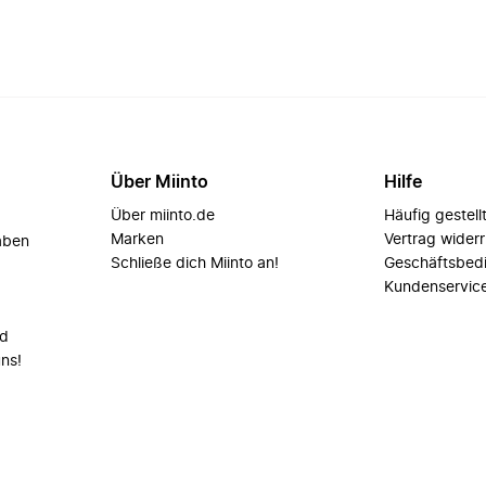
Über Miinto
Hilfe
Über miinto.de
Häufig gestell
Marken
Vertrag wider
aben
Schließe dich Miinto an!
Geschäftsbed
Kundenservic
nd
uns!