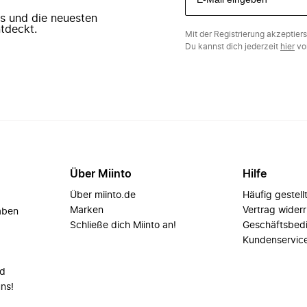
ers und die neuesten
tdeckt.
Mit der Registrierung akzeptier
Du kannst dich jederzeit
hier
vo
Über Miinto
Hilfe
Über miinto.de
Häufig gestell
Marken
Vertrag wider
aben
Schließe dich Miinto an!
Geschäftsbed
Kundenservic
nd
uns!