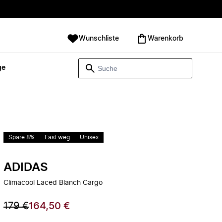
Wunschliste
Warenkorb
ge
Spare 8%
Fast weg
Unisex
ADIDAS
Climacool Laced Blanch Cargo
179 €
164,50 €