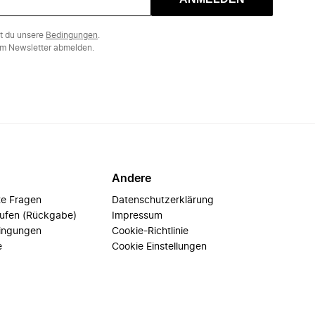
st du unsere
Bedingungen
.
m Newsletter abmelden.
Andere
te Fragen
Datenschutzerklärung
rufen (Rückgabe)
Impressum
ingungen
Cookie-Richtlinie
e
Cookie Einstellungen